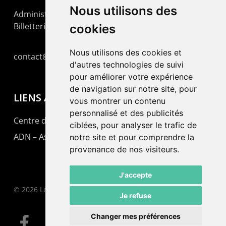
Nous utilisons des
Administration : +41 32 725 03 03
Billetterie : +41 32 725 05 05
cookies
Nous utilisons des cookies et
contact@lepommier.ch
d'autres technologies de suivi
pour améliorer votre expérience
de navigation sur notre site, pour
LIENS AMIS
vous montrer un contenu
personnalisé et des publicités
Centre de culture ABC
ciblées, pour analyser le trafic de
ADN – Association Danse Neuchâtel
notre site et pour comprendre la
provenance de nos visiteurs.
J'accepte
© 2026 Le Pommier.
Je refuse
Changer mes préférences
facebook
instagram
email