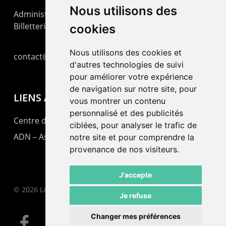
Nous utilisons des
Administration : +41 32 725 03 03
Billetterie : +41 32 725 05 05
cookies
Nous utilisons des cookies et
contact@lepommier.ch
d'autres technologies de suivi
pour améliorer votre expérience
de navigation sur notre site, pour
LIENS AMIS
vous montrer un contenu
personnalisé et des publicités
Centre de culture ABC
ciblées, pour analyser le trafic de
ADN – Association Danse Neuchâtel
notre site et pour comprendre la
provenance de nos visiteurs.
J'accepte
© 2026 Le Pommier.
Je refuse
Changer mes préférences
facebook
instagram
email