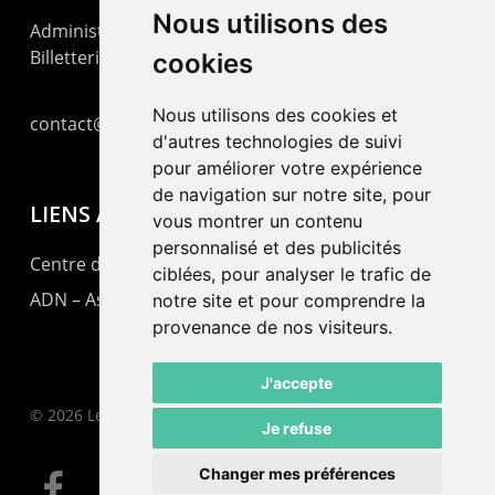
Nous utilisons des
Administration : +41 32 725 03 03
Billetterie : +41 32 725 05 05
cookies
Nous utilisons des cookies et
contact@lepommier.ch
d'autres technologies de suivi
pour améliorer votre expérience
de navigation sur notre site, pour
LIENS AMIS
vous montrer un contenu
personnalisé et des publicités
Centre de culture ABC
ciblées, pour analyser le trafic de
ADN – Association Danse Neuchâtel
notre site et pour comprendre la
provenance de nos visiteurs.
J'accepte
© 2026 Le Pommier.
Je refuse
Changer mes préférences
facebook
instagram
email