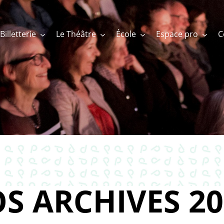
Billetterie
Le Théâtre
École
Espace pro
S ARCHIVES 20