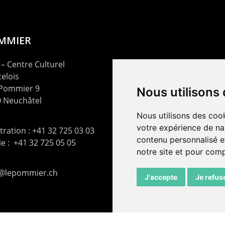
OMMIER
– Centre Culturel
elois
 Pommier 9
Nous utilisons
 Neuchâtel
Nous utilisons des cook
votre expérience de na
ration : +41 32 725 03 03
contenu personnalisé et
rie : +41 32 725 05 05
notre site et pour com
t@lepommier.ch
J'accepte
Je refus