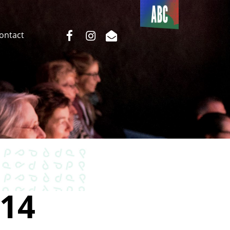
Du côté
de l’ABC
facebook
instagram
email
Contact
14