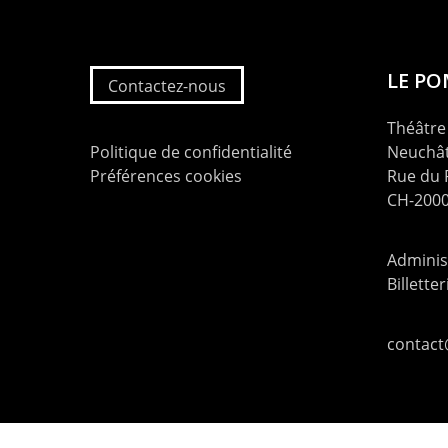
LE P
Contactez-nous
Théâtre 
Politique de confidentialité
Neuchât
Préférences cookies
Rue du
CH-2000
Administ
Billette
contac