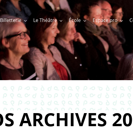
Billetterie
Le Théâtre
École
Espace pro
S ARCHIVES 20