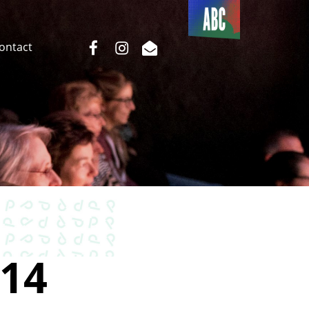
Du côté
de l’ABC
facebook
instagram
email
Contact
14