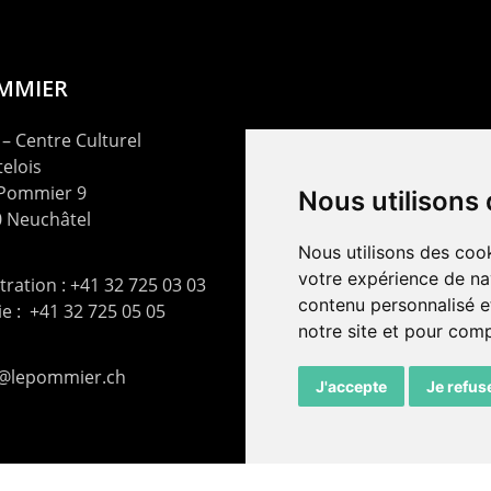
OMMIER
– Centre Culturel
elois
 Pommier 9
Nous utilisons
 Neuchâtel
Nous utilisons des cook
votre expérience de na
ration : +41 32 725 03 03
contenu personnalisé et
rie : +41 32 725 05 05
notre site et pour com
t@lepommier.ch
J'accepte
Je refus