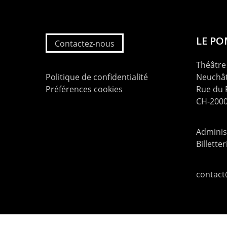
LE P
Contactez-nous
Théâtre 
Politique de confidentialité
Neuchât
Préférences cookies
Rue du
CH-2000
Administ
Billette
contac