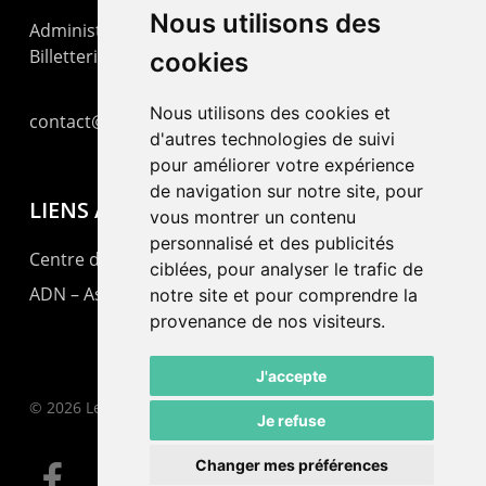
Nous utilisons des
Administration : +41 32 725 03 03
Billetterie : +41 32 725 05 05
cookies
Nous utilisons des cookies et
contact@lepommier.ch
d'autres technologies de suivi
pour améliorer votre expérience
de navigation sur notre site, pour
LIENS AMIS
vous montrer un contenu
personnalisé et des publicités
Centre de culture ABC
ciblées, pour analyser le trafic de
ADN – Association Danse Neuchâtel
notre site et pour comprendre la
provenance de nos visiteurs.
J'accepte
© 2026 Le Pommier.
Je refuse
Changer mes préférences
facebook
instagram
email