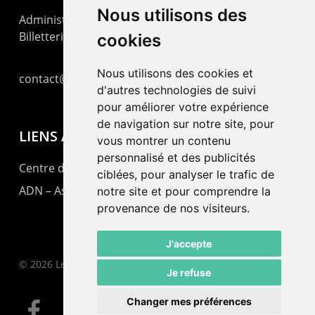
Nous utilisons des
Administration : +41 32 725 03 03
Billetterie : +41 32 725 05 05
cookies
Nous utilisons des cookies et
contact@lepommier.ch
d'autres technologies de suivi
pour améliorer votre expérience
de navigation sur notre site, pour
LIENS AMIS
vous montrer un contenu
personnalisé et des publicités
Centre de culture ABC
ciblées, pour analyser le trafic de
ADN – Association Danse Neuchâtel
notre site et pour comprendre la
provenance de nos visiteurs.
J'accepte
© 2026 Le Pommier.
Je refuse
Changer mes préférences
facebook
instagram
email