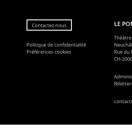
LE P
Contactez-nous
Théâtre 
Politique de confidentialité
Neuchât
Préférences cookies
Rue du
CH-2000
Administ
Billette
contac