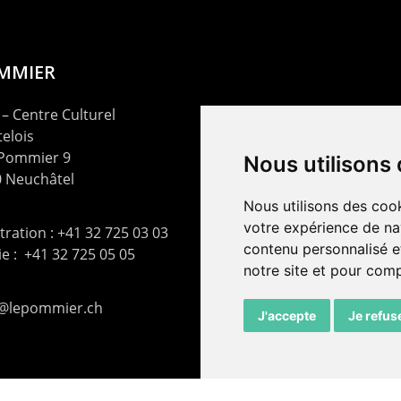
OMMIER
– Centre Culturel
elois
 Pommier 9
Nous utilisons
 Neuchâtel
Nous utilisons des cook
votre expérience de na
ration : +41 32 725 03 03
contenu personnalisé et
rie : +41 32 725 05 05
notre site et pour com
t@lepommier.ch
J'accepte
Je refus