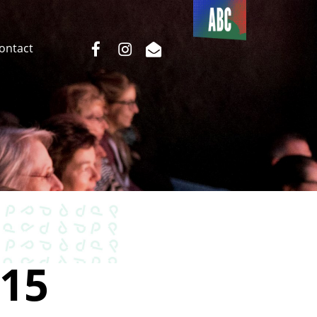
Du côté
de l’ABC
facebook
instagram
email
Contact
15