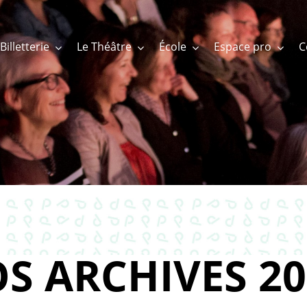
Billetterie
Le Théâtre
École
Espace pro
S ARCHIVES 20