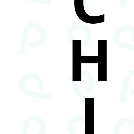
C
H
I