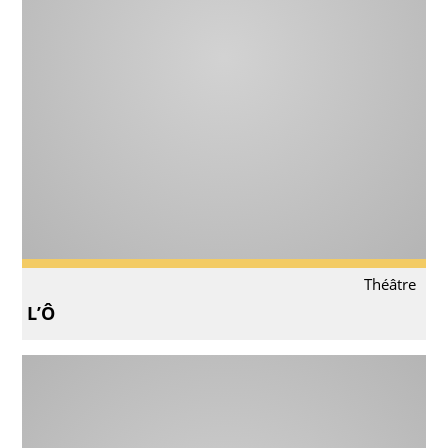
Théâtre
L’Ô