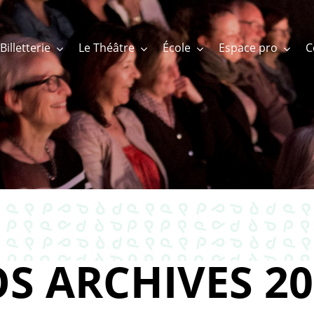
Billetterie
Le Théâtre
École
Espace pro
S ARCHIVES 20