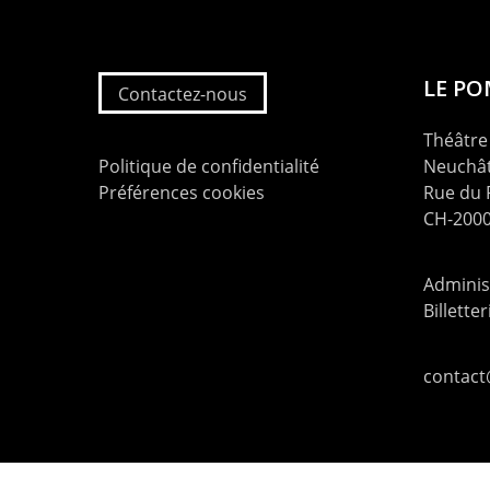
LE P
Contactez-nous
Théâtre 
Politique de confidentialité
Neuchât
Préférences cookies
Rue du
CH-2000
Administ
Billette
contac