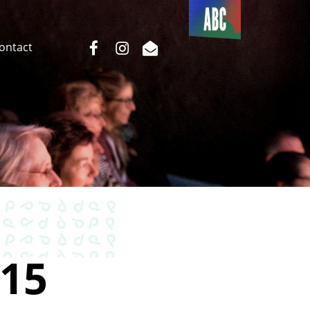
Du côté
de l’ABC
facebook
instagram
email
Contact
15