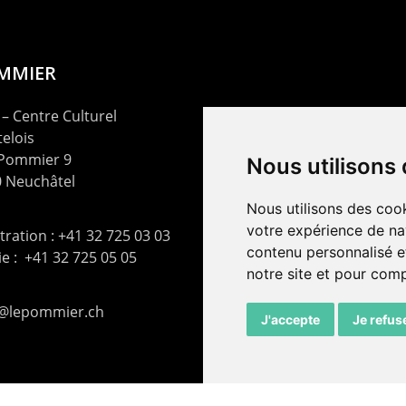
OMMIER
– Centre Culturel
elois
 Pommier 9
Nous utilisons
 Neuchâtel
Nous utilisons des cook
votre expérience de na
ration : +41 32 725 03 03
contenu personnalisé et
rie : +41 32 725 05 05
notre site et pour com
t@lepommier.ch
J'accepte
Je refus