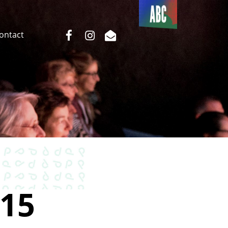
Du côté
de l’ABC
facebook
instagram
email
Contact
15