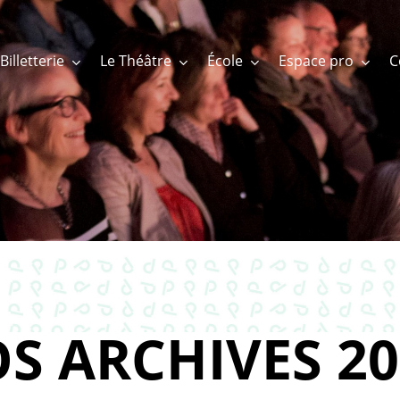
Billetterie
Le Théâtre
École
Espace pro
S ARCHIVES 20