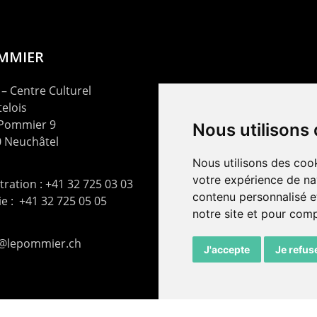
OMMIER
– Centre Culturel
elois
 Pommier 9
Nous utilisons
 Neuchâtel
Nous utilisons des cook
votre expérience de na
ration : +41 32 725 03 03
contenu personnalisé et
rie : +41 32 725 05 05
notre site et pour com
t@lepommier.ch
J'accepte
Je refus