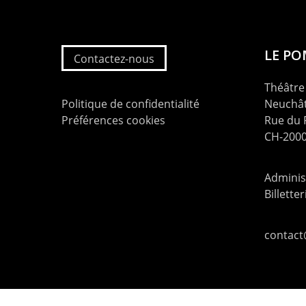
LE P
Contactez-nous
Théâtre 
Politique de confidentialité
Neuchât
Préférences cookies
Rue du
CH-2000
Administ
Billette
contac