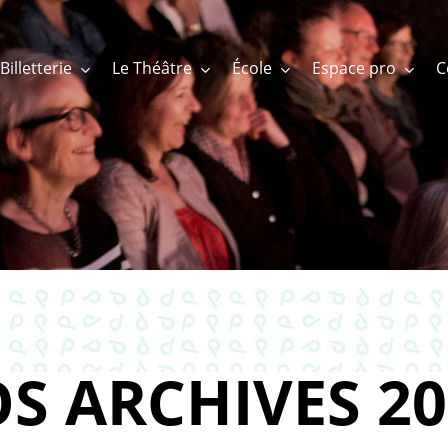
Billetterie
Le Théâtre
École
Espace pro
S ARCHIVES 20