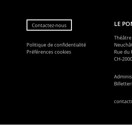
LE P
Contactez-nous
Théâtre 
Politique de confidentialité
Neuchât
Préférences cookies
Rue du
CH-2000
Administ
Billette
contac