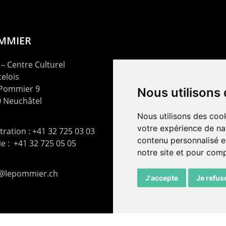
OMMIER
– Centre Culturel
elois
 Pommier 9
Nous utilisons
 Neuchâtel
Nous utilisons des cook
votre expérience de na
ration : +41 32 725 03 03
contenu personnalisé et
rie : +41 32 725 05 05
notre site et pour com
t@lepommier.ch
J'accepte
Je refus