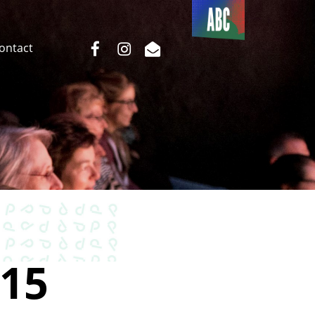
Du côté
de l’ABC
facebook
instagram
email
Contact
15