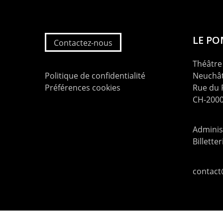
LE P
Contactez-nous
Théâtre 
Politique de confidentialité
Neuchât
Préférences cookies
Rue du
CH-2000
Administ
Billette
contac