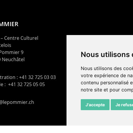
OMMIER
– Centre Culturel
elois
 Pommier 9
Nous utilisons
 Neuchâtel
Nous utilisons des cook
votre expérience de na
ration : +41 32 725 03 03
contenu personnalisé et
rie : +41 32 725 05 05
notre site et pour com
t@lepommier.ch
J'accepte
Je refus