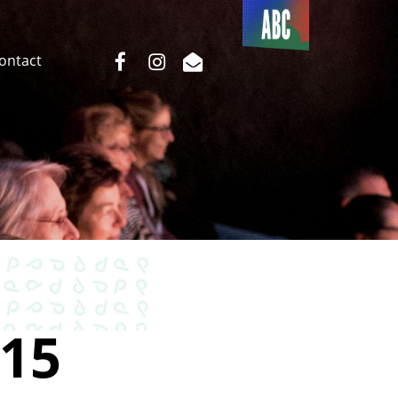
Du côté
de l’ABC
facebook
instagram
email
Contact
15