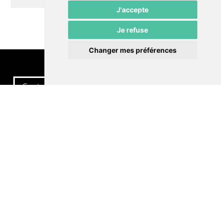
J'accepte
Je refuse
Changer mes préférences
Contactez-nous
Politique de confidentialité
Préférences cookies
LE POMMIER
Théâtre – Centre Culturel Neuchâtelois
Rue du Pommier 9
CH-2000 Neuchâtel