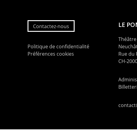
LE P
Contactez-nous
Théâtre 
Politique de confidentialité
Neuchât
Préférences cookies
Rue du
CH-2000
Administ
Billette
contac