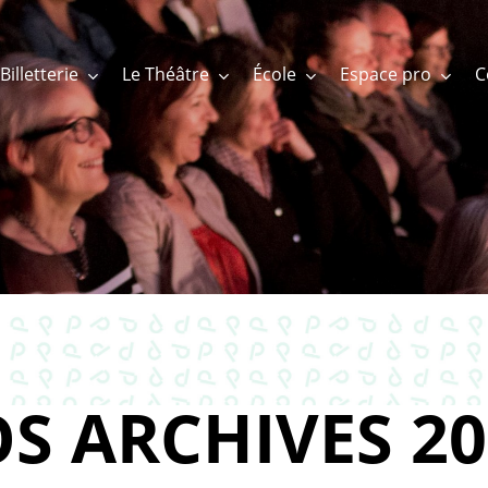
Billetterie
Le Théâtre
École
Espace pro
S ARCHIVES 20