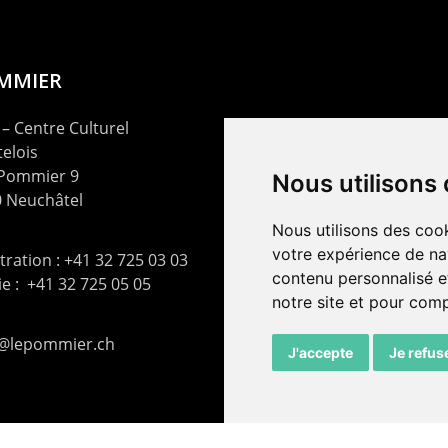
OMMIER
– Centre Culturel
elois
 Pommier 9
Nous utilisons
 Neuchâtel
Nous utilisons des cook
votre expérience de na
ration : +41 32 725 03 03
contenu personnalisé et
rie : +41 32 725 05 05
notre site et pour com
t@lepommier.ch
J'accepte
Je refus