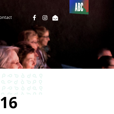
Du côté
de l’ABC
facebook
instagram
email
Contact
16