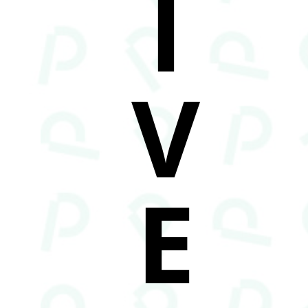
I
V
E