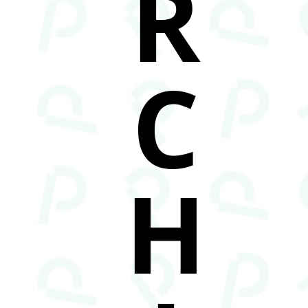
R
C
H