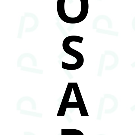
O
S
A