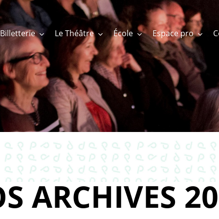
Billetterie
Le Théâtre
École
Espace pro
S ARCHIVES 20