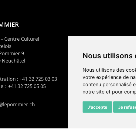
OMMIER
– Centre Culturel
elois
 Pommier 9
Nous utilisons
 Neuchâtel
Nous utilisons des cook
votre expérience de na
ration : +41 32 725 03 03
contenu personnalisé et
rie : +41 32 725 05 05
notre site et pour com
t@lepommier.ch
J'accepte
Je refus