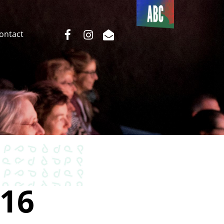
Du côté
de l’ABC
facebook
instagram
email
Contact
16