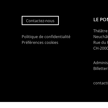
LE P
Contactez-nous
Théâtre 
Politique de confidentialité
Neuchât
Préférences cookies
Rue du
CH-2000
Administ
Billette
contac