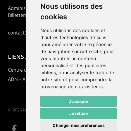
Nous utilisons des
Administration : +41 32 725 03 03
Billetterie : +41 32 725 05 05
cookies
Nous utilisons des cookies et
contact@lepommier.ch
d'autres technologies de suivi
pour améliorer votre expérience
de navigation sur notre site, pour
LIENS AMIS
vous montrer un contenu
personnalisé et des publicités
Centre de culture ABC
ciblées, pour analyser le trafic de
ADN – Association Danse Neuchâtel
notre site et pour comprendre la
provenance de nos visiteurs.
J'accepte
© 2026 Le Pommier.
Je refuse
Changer mes préférences
facebook
instagram
email