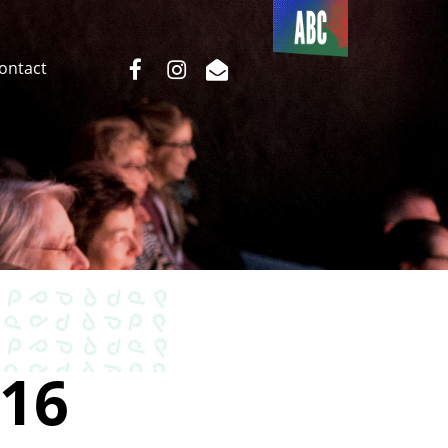
Du côté
de l’ABC
facebook
instagram
email
Contact
16