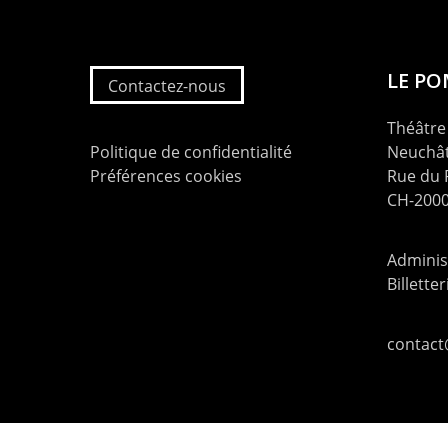
LE P
Contactez-nous
Théâtre 
Politique de confidentialité
Neuchât
Préférences cookies
Rue du
CH-2000
Administ
Billette
contac