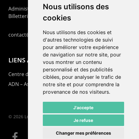
Nous utilisons des
Administration : +41 32 725 03 03
Billetterie : +41 32 725 05 05
cookies
Nous utilisons des cookies et
contact@lepommier.ch
d'autres technologies de suivi
pour améliorer votre expérience
de navigation sur notre site, pour
LIENS AMIS
vous montrer un contenu
personnalisé et des publicités
Centre de culture ABC
ciblées, pour analyser le trafic de
ADN – Association Danse Neuchâtel
notre site et pour comprendre la
provenance de nos visiteurs.
J'accepte
© 2026 Le Pommier.
Je refuse
Changer mes préférences
facebook
instagram
email