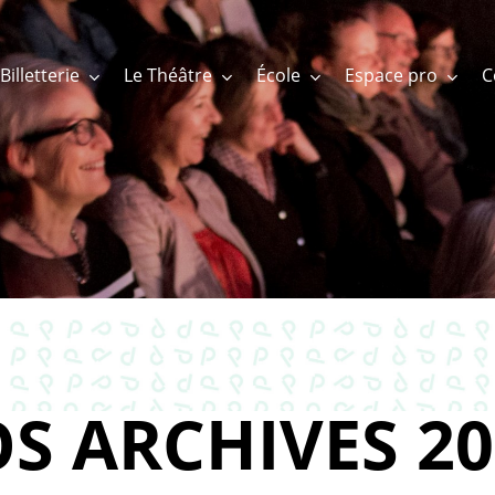
Billetterie
Le Théâtre
École
Espace pro
S ARCHIVES 20