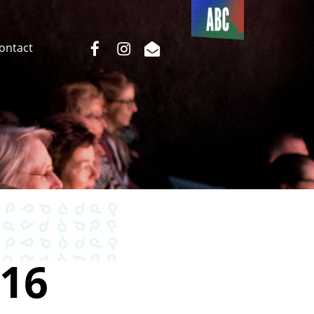
Du côté
de l’ABC
facebook
instagram
email
Contact
16