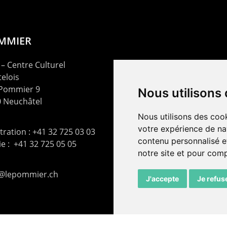
OMMIER
– Centre Culturel
elois
 Pommier 9
Nous utilisons
 Neuchâtel
Nous utilisons des cook
votre expérience de na
ration : +41 32 725 03 03
contenu personnalisé et
rie : +41 32 725 05 05
notre site et pour com
t@lepommier.ch
J'accepte
Je refus