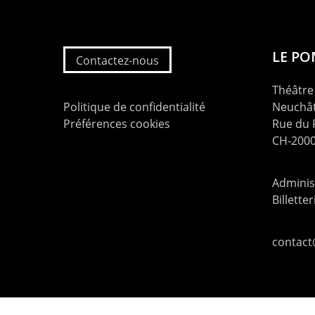
LE P
Contactez-nous
Théâtre 
Politique de confidentialité
Neuchât
Préférences cookies
Rue du
CH-2000
Administ
Billette
contac