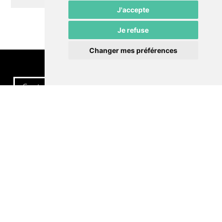
J'accepte
Je refuse
Changer mes préférences
Contactez-nous
Politique de confidentialité
Préférences cookies
LE POMMIER
Théâtre – Centre Culturel Neuchâtelois
Rue du Pommier 9
CH-2000 Neuchâtel