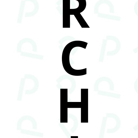
R
C
H