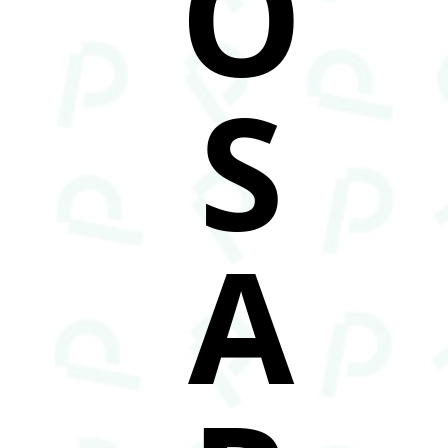
O
S
A