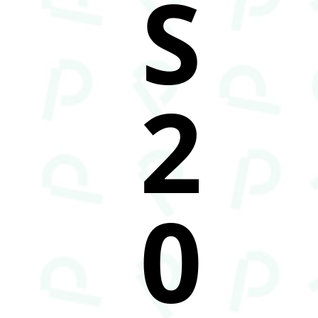
S
2
0