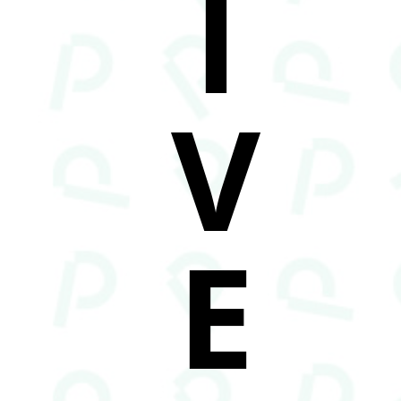
I
V
E