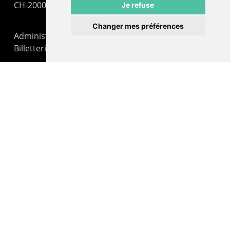
CH-2000 Neuchâtel
Je refuse
Changer mes préférences
Administration : +41 32 725 03 03
Billetterie : +41 32 725 05 05
contact@lepommier.ch
LIENS AMIS
Centre de culture ABC
ADN – Association Danse Neuchâtel
© 2026 Le Pommier.