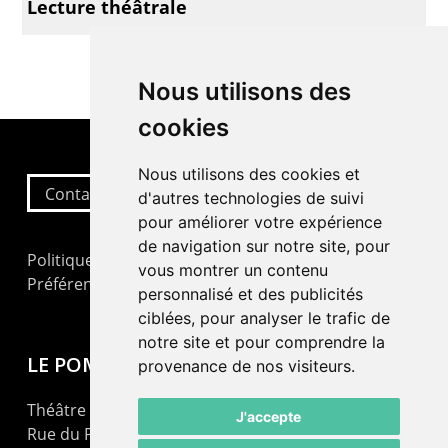
Lecture théâtrale
Nous utilisons des
cookies
Nous utilisons des cookies et
Contactez-nous
d'autres technologies de suivi
pour améliorer votre expérience
de navigation sur notre site, pour
Politique de confidentialité
vous montrer un contenu
Préférences cookies
personnalisé et des publicités
ciblées, pour analyser le trafic de
notre site et pour comprendre la
LE POMMIER
provenance de nos visiteurs.
Théâtre – Centre Culturel Neuchâtelois
J'accepte
Rue du Pommier 9