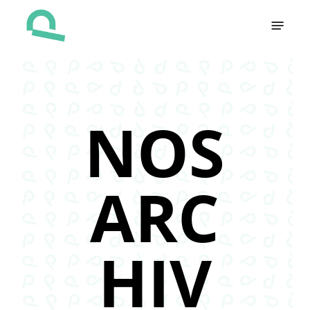
Skip
Menu
to
main
content
NOS
ARC
HIV