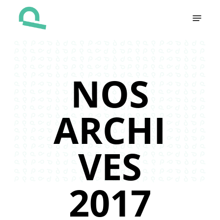
Skip
Menu
to
main
content
NOS
ARCHI
VES
2017