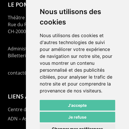
LE POMMIER
Nous utilisons des
Théâtre – Centre Culturel Neuchâtelois
cookies
Rue du Pommier 9
CH-2000 Neuchâtel
Nous utilisons des cookies et
d'autres technologies de suivi
Administration : +41 32 725 03 03
pour améliorer votre expérience
Billetterie : +41 32 725 05 05
de navigation sur notre site, pour
vous montrer un contenu
personnalisé et des publicités
contact@lepommier.ch
ciblées, pour analyser le trafic de
notre site et pour comprendre la
provenance de nos visiteurs.
LIENS AMIS
J'accepte
Centre de culture ABC
Je refuse
ADN – Association Danse Neuchâtel
Changer mes préférences