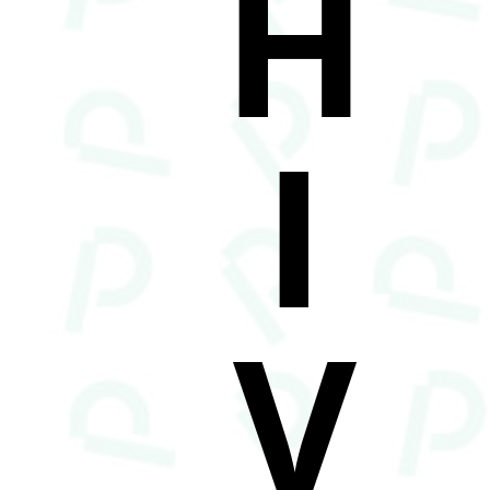
H
I
V