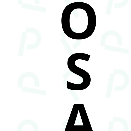
O
S
A