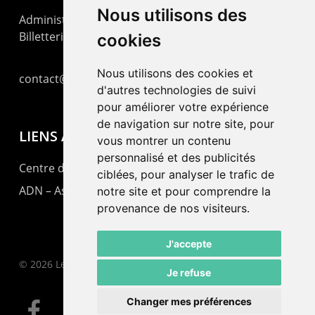
Nous utilisons des
Administration : +41 32 725 03 03
Billetterie : +41 32 725 05 05
cookies
Nous utilisons des cookies et
contact@lepommier.ch
d'autres technologies de suivi
pour améliorer votre expérience
de navigation sur notre site, pour
LIENS AMIS
vous montrer un contenu
personnalisé et des publicités
Centre de culture ABC
ciblées, pour analyser le trafic de
ADN – Association Danse Neuchâtel
notre site et pour comprendre la
provenance de nos visiteurs.
J'accepte
© 2026 Le Pommier.
Je refuse
Changer mes préférences
facebook
instagram
email