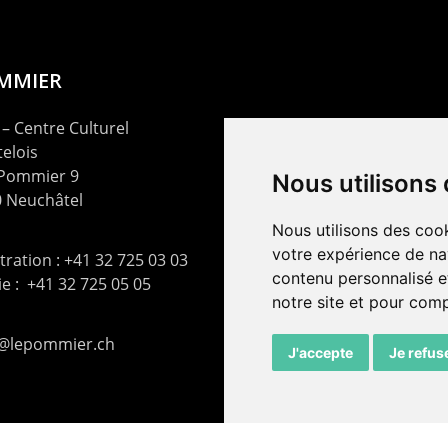
OMMIER
– Centre Culturel
elois
 Pommier 9
Nous utilisons
 Neuchâtel
Nous utilisons des cook
votre expérience de na
ration : +41 32 725 03 03
contenu personnalisé et
rie : +41 32 725 05 05
notre site et pour com
t@lepommier.ch
J'accepte
Je refus