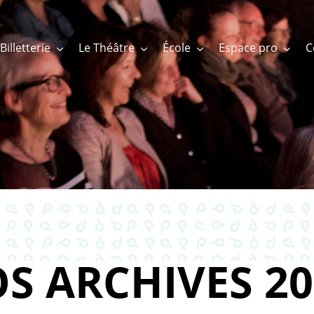
Billetterie
Le Théâtre
École
Espace pro
S ARCHIVES 20