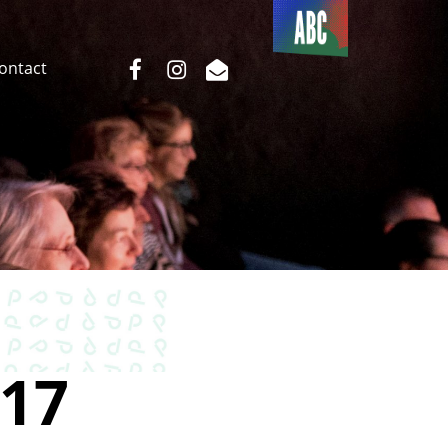
Du côté
de l’ABC
facebook
instagram
email
Contact
17