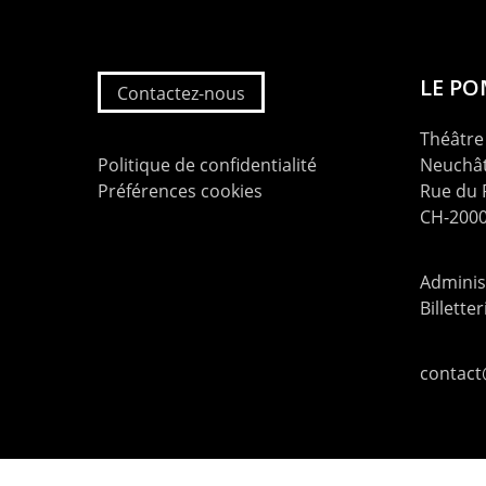
LE P
Contactez-nous
Théâtre 
Politique de confidentialité
Neuchât
Préférences cookies
Rue du
CH-2000
Administ
Billette
contac