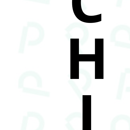
C
H
I