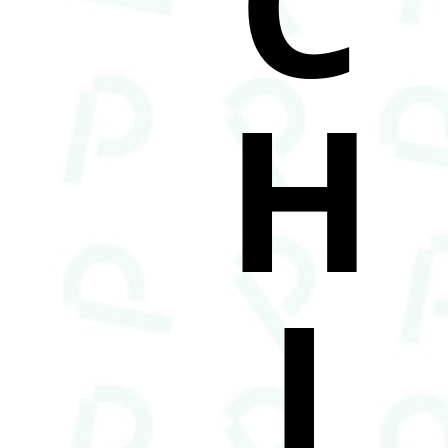
C
H
I