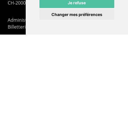
CH-2000 Neuchâtel
Je refuse
Changer mes préférences
Administration : +41 32 725 03 03
Billetterie : +41 32 725 05 05
contact@lepommier.ch
LIENS AMIS
Centre de culture ABC
ADN – Association Danse Neuchâtel
© 2026 Le Pommier.