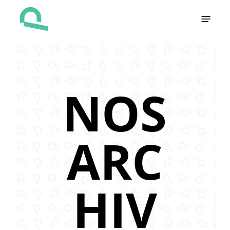
Skip
Menu
to
main
content
NOS
ARC
HIV