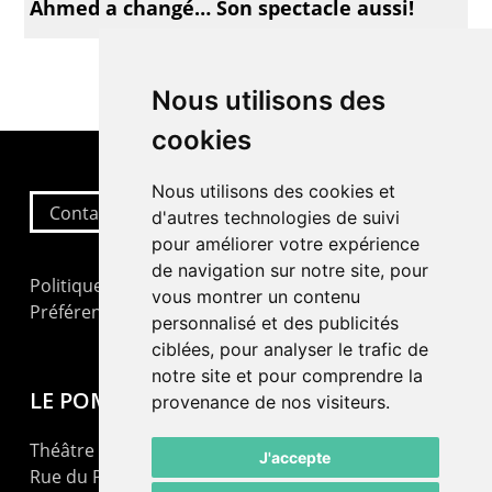
Ahmed a changé… Son spectacle aussi!
Nous utilisons des
cookies
Nous utilisons des cookies et
Contactez-nous
d'autres technologies de suivi
pour améliorer votre expérience
de navigation sur notre site, pour
Politique de confidentialité
vous montrer un contenu
Préférences cookies
personnalisé et des publicités
ciblées, pour analyser le trafic de
notre site et pour comprendre la
LE POMMIER
provenance de nos visiteurs.
Théâtre – Centre Culturel Neuchâtelois
J'accepte
Rue du Pommier 9