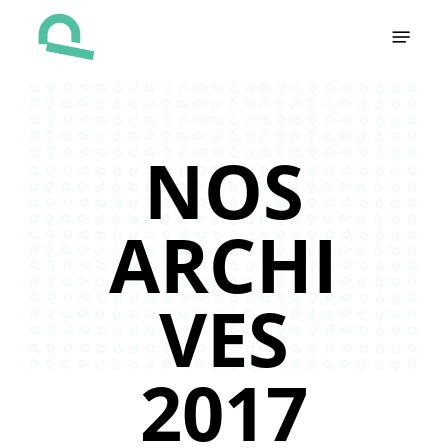
Skip
Menu
to
main
content
NOS
ARCHI
VES
2017