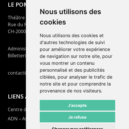
LE POMMIER
Nous utilisons des
Théâtre – Centre Culturel Neuchâtelois
cookies
Rue du Pommier 9
CH-2000 Neuchâtel
Nous utilisons des cookies et
d'autres technologies de suivi
Administration : +41 32 725 03 03
pour améliorer votre expérience
Billetterie : +41 32 725 05 05
de navigation sur notre site, pour
vous montrer un contenu
personnalisé et des publicités
contact@lepommier.ch
ciblées, pour analyser le trafic de
notre site et pour comprendre la
provenance de nos visiteurs.
LIENS AMIS
J'accepte
Centre de culture ABC
Je refuse
ADN – Association Danse Neuchâtel
Changer mes préférences