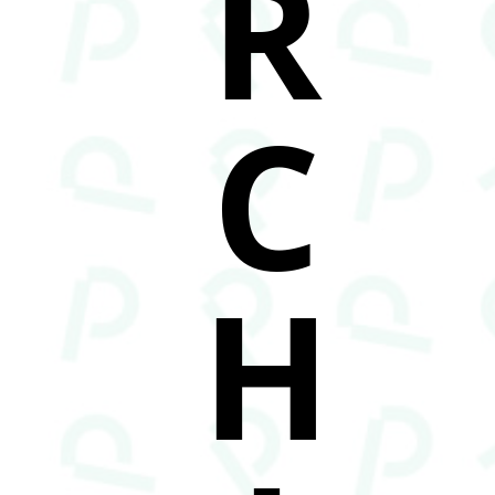
R
C
H