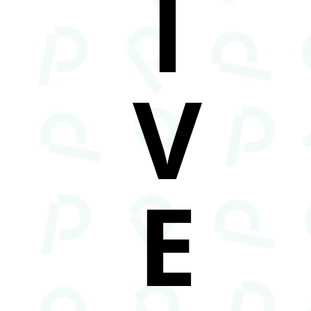
I
V
E