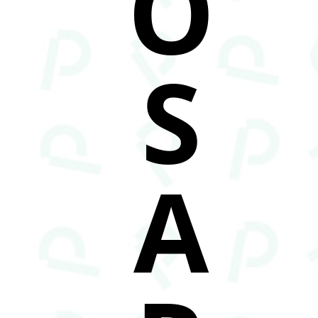
O
S
A