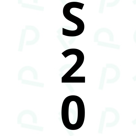
S
2
0