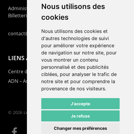
Nous utilisons des
Administration : +41 32 725 03 03
Billetterie : +41 32 725 05 05
cookies
Nous utilisons des cookies et
contact@lepommier.ch
d'autres technologies de suivi
pour améliorer votre expérience
de navigation sur notre site, pour
LIENS AMIS
vous montrer un contenu
personnalisé et des publicités
Centre de culture ABC
ciblées, pour analyser le trafic de
ADN – Association Danse Neuchâtel
notre site et pour comprendre la
provenance de nos visiteurs.
J'accepte
© 2026 Le Pommier.
Je refuse
Changer mes préférences
facebook
instagram
email