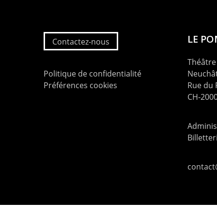
LE P
Contactez-nous
Théâtre 
Politique de confidentialité
Neuchât
Préférences cookies
Rue du
CH-2000
Administ
Billette
contac