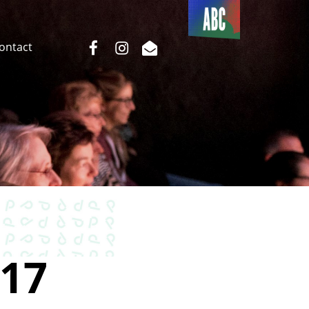
Du côté
de l’ABC
facebook
instagram
email
Contact
17