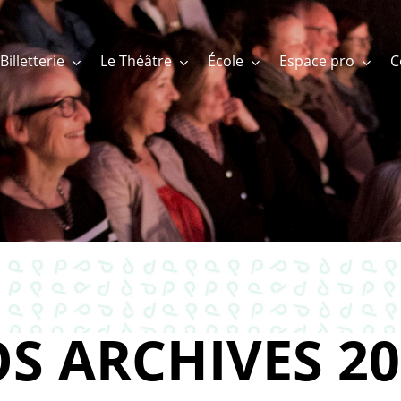
Billetterie
Le Théâtre
École
Espace pro
S ARCHIVES 20