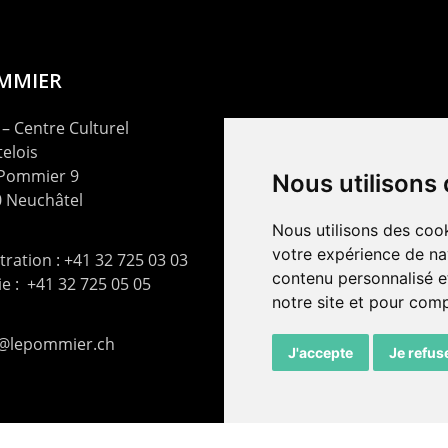
OMMIER
– Centre Culturel
elois
 Pommier 9
Nous utilisons
 Neuchâtel
Nous utilisons des cook
votre expérience de na
ration : +41 32 725 03 03
contenu personnalisé et
rie : +41 32 725 05 05
notre site et pour com
t@lepommier.ch
J'accepte
Je refus