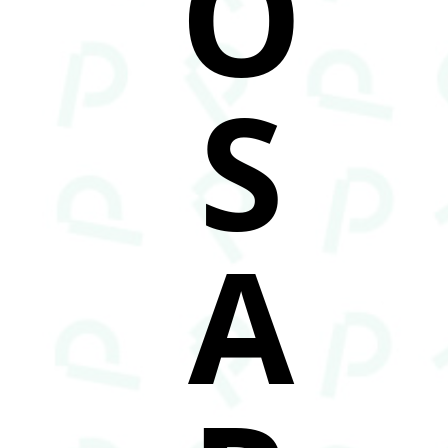
O
S
A