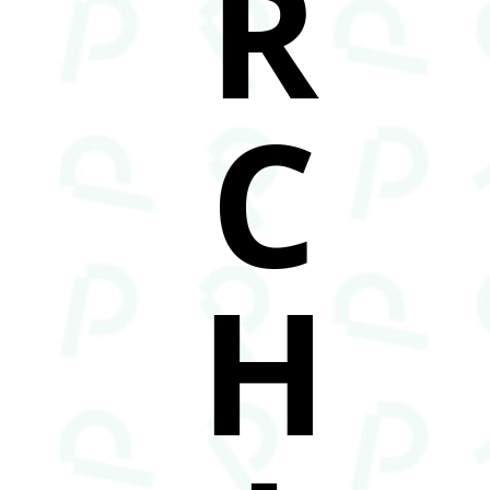
R
C
H