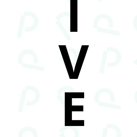
I
V
E