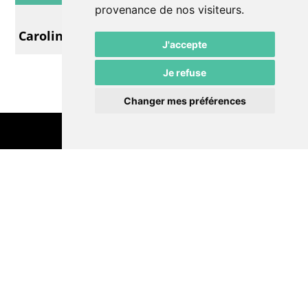
provenance de nos visiteurs.
Musique
Caroline Alves et Sim’s
J'accepte
Je refuse
Changer mes préférences
Contactez-nous
Politique de confidentialité
Préférences cookies
LE POMMIER