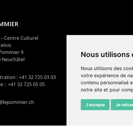
OMMIER
– Centre Culturel
elois
 Pommier 9
Nous utilisons
 Neuchâtel
Nous utilisons des cook
votre expérience de na
ration : +41 32 725 03 03
contenu personnalisé et
rie : +41 32 725 05 05
notre site et pour com
t@lepommier.ch
J'accepte
Je refus