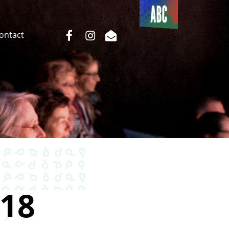
Du côté
de l’ABC
facebook
instagram
email
Contact
18