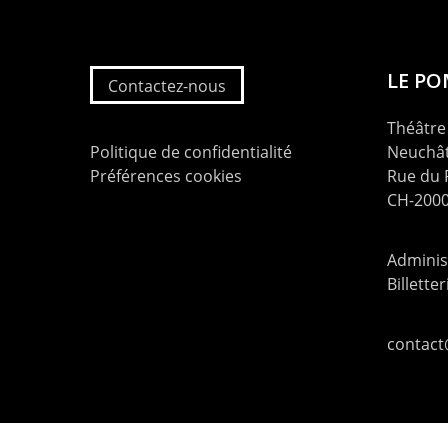
LE P
Contactez-nous
Théâtre 
Politique de confidentialité
Neuchât
Préférences cookies
Rue du
CH-2000
Administ
Billette
contac