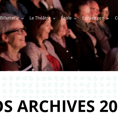
Billetterie
Le Théâtre
École
Espace pro
S ARCHIVES 20