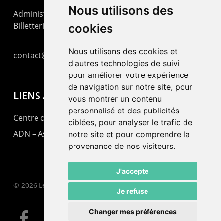
Nous utilisons des
Administration : +41 32 725 03 03
Billetterie : +41 32 725 05 05
cookies
Nous utilisons des cookies et
contact@lepommier.ch
d'autres technologies de suivi
pour améliorer votre expérience
de navigation sur notre site, pour
LIENS AMIS
vous montrer un contenu
personnalisé et des publicités
Centre de culture ABC
ciblées, pour analyser le trafic de
ADN – Association Danse Neuchâtel
notre site et pour comprendre la
provenance de nos visiteurs.
J'accepte
© 2026 Le Pommier.
Je refuse
Changer mes préférences
facebook
instagram
email