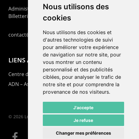
Nous utilisons des
Administration : +41 32 725 03 03
Billetterie : +41 32 725 05 05
cookies
Nous utilisons des cookies et
contact@lepommier.ch
d'autres technologies de suivi
pour améliorer votre expérience
de navigation sur notre site, pour
LIENS AMIS
vous montrer un contenu
personnalisé et des publicités
Centre de culture ABC
ciblées, pour analyser le trafic de
ADN – Association Danse Neuchâtel
notre site et pour comprendre la
provenance de nos visiteurs.
J'accepte
© 2026 Le Pommier.
Je refuse
Changer mes préférences
facebook
instagram
email