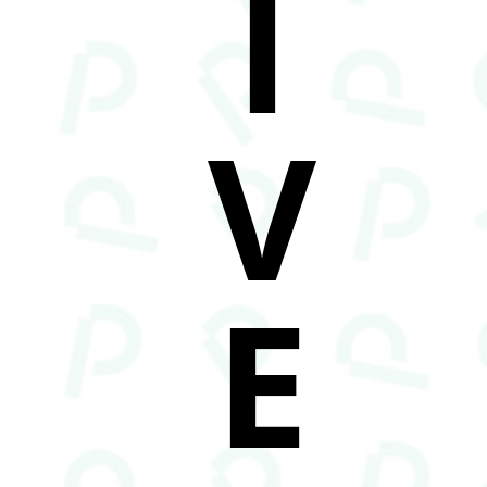
I
V
E