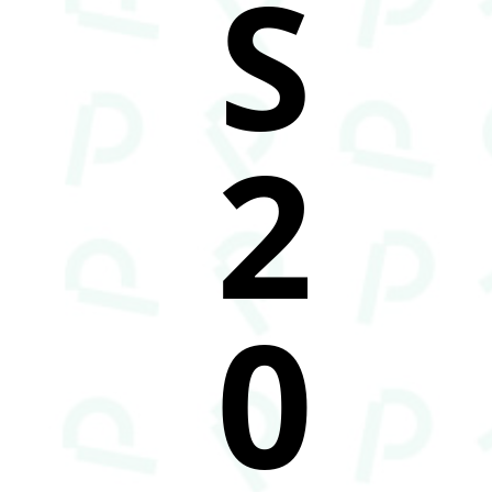
S
2
0