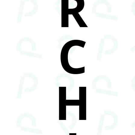
R
C
H