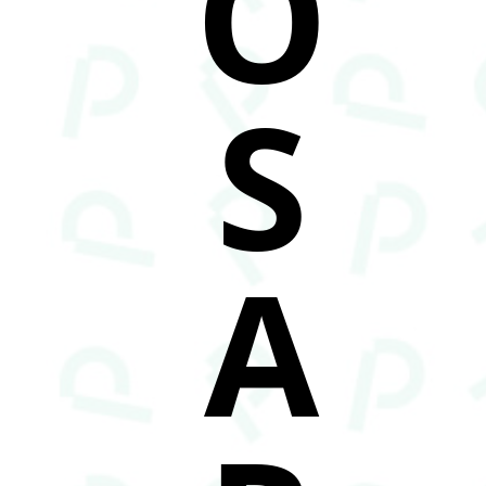
O
S
A