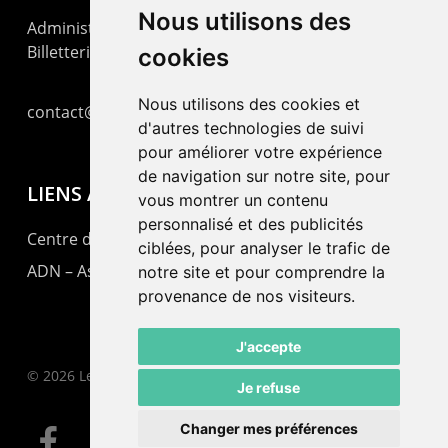
Nous utilisons des
Administration : +41 32 725 03 03
Billetterie : +41 32 725 05 05
cookies
Nous utilisons des cookies et
contact@lepommier.ch
d'autres technologies de suivi
pour améliorer votre expérience
de navigation sur notre site, pour
LIENS AMIS
vous montrer un contenu
personnalisé et des publicités
Centre de culture ABC
ciblées, pour analyser le trafic de
ADN – Association Danse Neuchâtel
notre site et pour comprendre la
provenance de nos visiteurs.
J'accepte
© 2026 Le Pommier.
Je refuse
Changer mes préférences
facebook
instagram
email