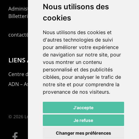
Nous utilisons des
Administration : +41 32 725 03 03
Billetterie : +41 32 725 05 05
cookies
Nous utilisons des cookies et
contact@lepommier.ch
d'autres technologies de suivi
pour améliorer votre expérience
de navigation sur notre site, pour
LIENS AMIS
vous montrer un contenu
personnalisé et des publicités
Centre de culture ABC
ciblées, pour analyser le trafic de
ADN – Association Danse Neuchâtel
notre site et pour comprendre la
provenance de nos visiteurs.
J'accepte
© 2026 Le Pommier.
Je refuse
Changer mes préférences
facebook
instagram
email