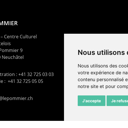
OMMIER
– Centre Culturel
elois
 Pommier 9
Nous utilisons
 Neuchâtel
Nous utilisons des cook
votre expérience de na
ration : +41 32 725 03 03
contenu personnalisé et
rie : +41 32 725 05 05
notre site et pour com
t@lepommier.ch
J'accepte
Je refus