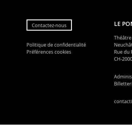
LE P
Contactez-nous
Théâtre 
Politique de confidentialité
Neuchât
Préférences cookies
Rue du
CH-2000
Administ
Billette
contac