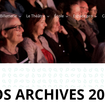
Billetterie
Le Théâtre
École
Espace pro
S ARCHIVES 20