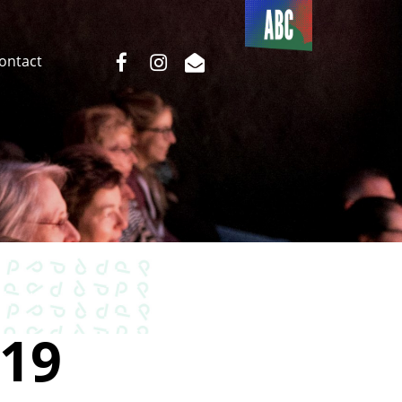
Du côté
de l’ABC
facebook
instagram
email
Contact
19