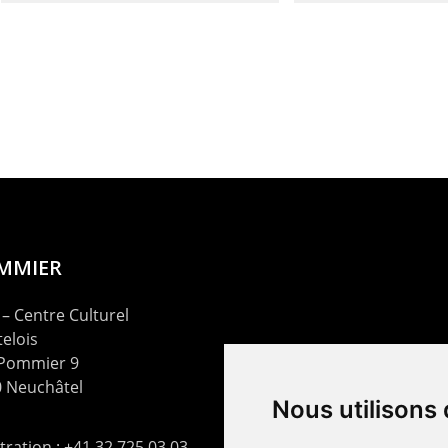
OMMIER
– Centre Culturel
elois
 Pommier 9
 Neuchâtel
Nous utilisons
ration : +41 32 725 03 03