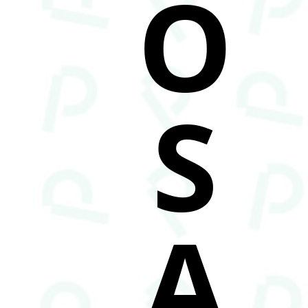
O
S
A