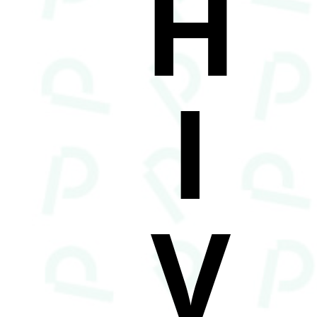
H
I
V