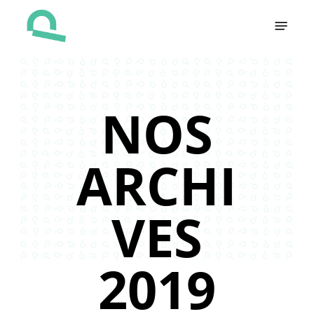
Skip
Menu
to
main
content
NOS
ARCHI
VES
2019