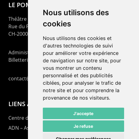
LE POMMIER
Nous utilisons des
Théâtre – Centre Culturel Neuchâtelois
cookies
Rue du Pommier 9
CH-2000 Neuchâtel
Nous utilisons des cookies et
d'autres technologies de suivi
Administration : +41 32 725 03 03
pour améliorer votre expérience
Billetterie : +41 32 725 05 05
de navigation sur notre site, pour
vous montrer un contenu
personnalisé et des publicités
contact@lepommier.ch
ciblées, pour analyser le trafic de
notre site et pour comprendre la
provenance de nos visiteurs.
LIENS AMIS
J'accepte
Centre de culture ABC
Je refuse
ADN – Association Danse Neuchâtel
Changer mes préférences