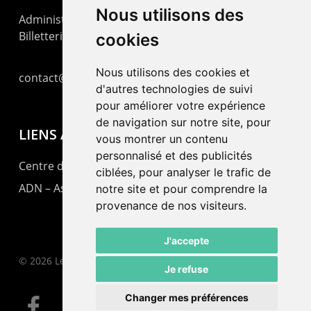
Nous utilisons des
Administration : +41 32 725 03 03
Billetterie : +41 32 725 05 05
cookies
Nous utilisons des cookies et
contact@lepommier.ch
d'autres technologies de suivi
pour améliorer votre expérience
de navigation sur notre site, pour
LIENS AMIS
vous montrer un contenu
personnalisé et des publicités
Centre de culture ABC
ciblées, pour analyser le trafic de
ADN – Association Danse Neuchâtel
notre site et pour comprendre la
provenance de nos visiteurs.
J'accepte
© 2026 Le Pommier.
Je refuse
Changer mes préférences
facebook
instagram
email