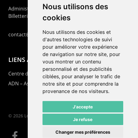
Nous utilisons des
Administration : +41 32 725 03 03
Billetterie : +41 32 725 05 05
cookies
Nous utilisons des cookies et
contact@lepommier.ch
d'autres technologies de suivi
pour améliorer votre expérience
de navigation sur notre site, pour
LIENS AMIS
vous montrer un contenu
personnalisé et des publicités
Centre de culture ABC
ciblées, pour analyser le trafic de
ADN – Association Danse Neuchâtel
notre site et pour comprendre la
provenance de nos visiteurs.
J'accepte
© 2026 Le Pommier.
Je refuse
Changer mes préférences
facebook
instagram
email