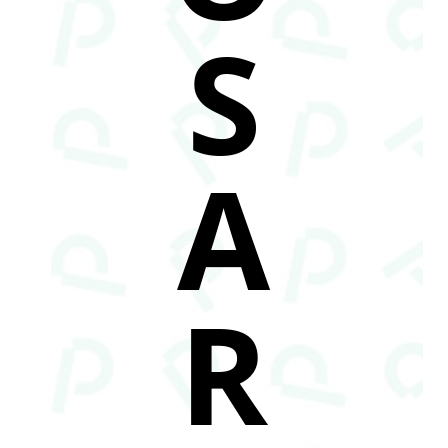
S
A
R