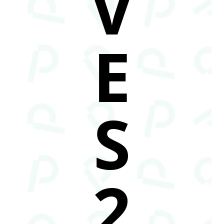
V
E
S
2