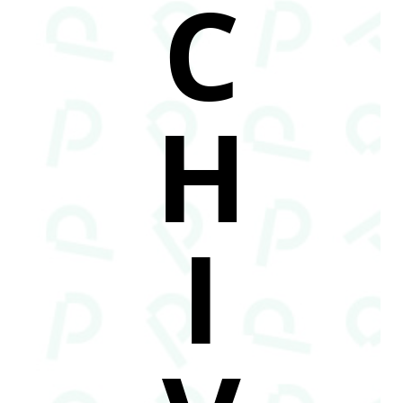
C
H
I